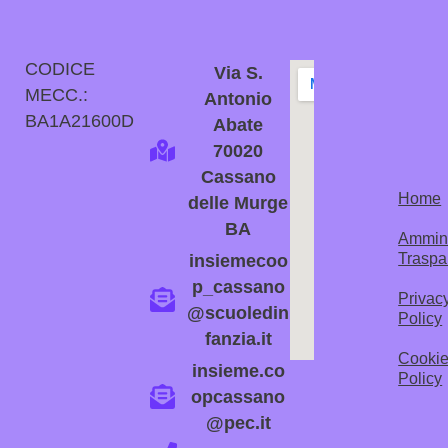
CODICE
Via S.
MECC.:
Antonio
BA1A21600D
Abate
70020
Cassano
Home
delle Murge
BA
Ammini
Traspa
insiemecoo
p_cassano
Privac
@scuoledin
Policy
fanzia.it
Cooki
insieme.co
Policy
opcassano
@pec.it