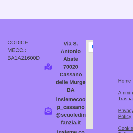
CODICE
Via S.
MECC.:
Antonio
BA1A21600D
Abate
70020
Cassano
Home
delle Murge
BA
Ammini
Traspa
insiemecoo
p_cassano
Privac
@scuoledin
Policy
fanzia.it
Cooki
insieme.co