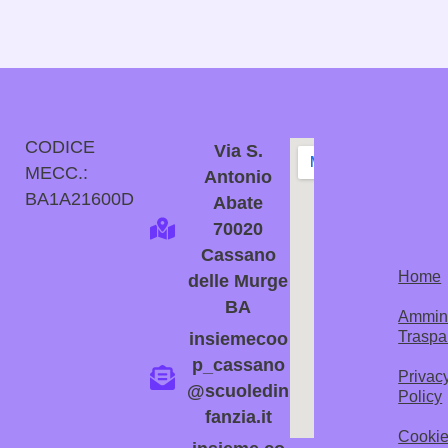
CODICE
Via S.
MECC.:
Antonio
BA1A21600D
Abate
70020
Cassano
Home
delle Murge
BA
Ammini
Traspa
insiemecoo
p_cassano
Privac
@scuoledin
Policy
fanzia.it
Cooki