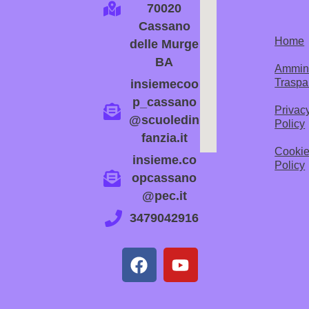
70020
Cassano
Home
delle Murge
BA
Ammini
Traspa
insiemecoo
p_cassano
Privac
@scuoledin
Policy
fanzia.it
Cooki
insieme.co
Policy
opcassano
@pec.it
3479042916