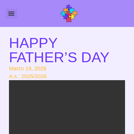
Amministrazione Trasparente
Calendario Scolastico
HAPPY
FATHER’S DAY
Marzo 19, 2026
A.s.:
2025/2026