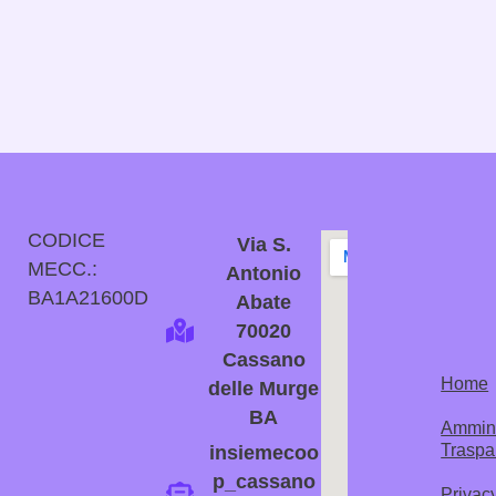
CODICE
Via S.
MECC.:
Antonio
BA1A21600D
Abate
70020
Cassano
Home
delle Murge
BA
Ammini
Traspa
insiemecoo
p_cassano
Privac