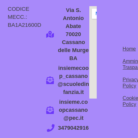
CODICE
Via S.
MECC.:
Antonio
BA1A21600D
Abate
70020
Cassano
Home
delle Murge
BA
Ammini
Traspa
insiemecoo
p_cassano
Privac
@scuoledin
Policy
fanzia.it
Cooki
insieme.co
Policy
opcassano
@pec.it
3479042916