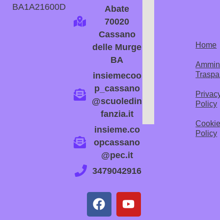
BA1A21600D
Abate
70020
Cassano
Home
delle Murge
BA
Ammini
Traspa
insiemecoo
p_cassano
Privac
@scuoledin
Policy
fanzia.it
Cooki
insieme.co
Policy
opcassano
@pec.it
3479042916