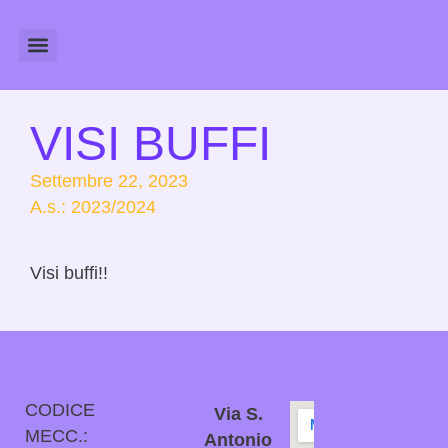
Amministrazione Trasparente
Calendario Scolastico
VISI BUFFI
Settembre 22, 2023
A.s.:
2023/2024
Visi buffi!!
CODICE
Via S.
MECC.:
Antonio