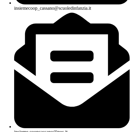
insiemecoop_cassano@scuoledinfanzia.it
insieme.coopcassano@pec.it