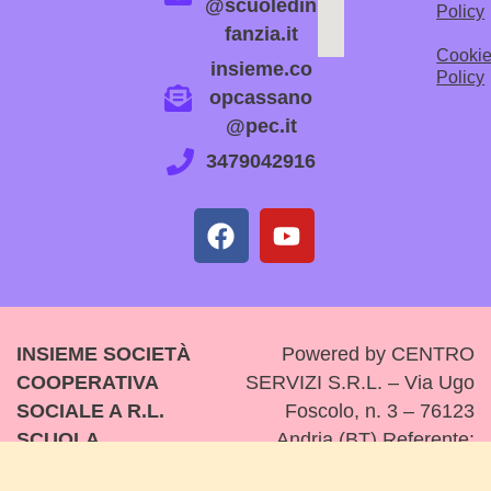
@scuoledin
Policy
fanzia.it
Cooki
insieme.co
Policy
opcassano
@pec.it
3479042916
INSIEME SOCIETÀ
Powered by CENTRO
COOPERATIVA
SERVIZI S.R.L. – Via Ugo
SOCIALE A R.L.
Foscolo, n. 3 – 76123
SCUOLA
Andria (BT) Referente:
DELL’INFANZIA
Anna Pizzolorusso CELL.